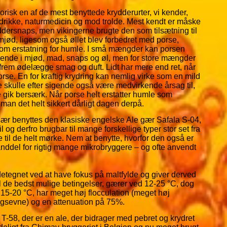
torisk en af de mest benyttede krydderurter, vi kender,
drikke, naturmedicin og mod trolde. Mest kendt er måske
ddersnaps, men vikingerne brugte den som tilsætning til
jød, ligesom også øllet blev forbedret med porse,
som erstatning for humle. I små mængder kan porsen
nde i mjød, mad, snaps og øl, men for store mængder
frem ødelægge smag og duft. Lidt har mere end ret, når
orse. En for kraftig krydring kan nemlig virke som en mild
se skulle efter sigende også være medvirkende årsag til,
e gik bersærk. Når porse helt erstatter humle som
år man det helt sikkert dårligt dagen derpå.
r benyttes den klasiske engelske Ale gær Safala S-04,
il og derfro brugbar til mange forskellige typer stor set fra
se til de helt mørke. Nem at benytte, hvorfor den også er
anddel for rigtig mange mikrobryggere – og ofte anvendt
etegnet ved at have fokus på maltfylde og giver derved
il de bedst mulige betingelser, gærer ved 12-25 °C, dog
 15-20 °C, har meget høj flocculation (meget høj
gsevne) og en attenuation på 75%.
a T-58, der er en ale, der bidrager med pebret og krydret