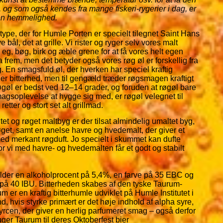
, og som også kendes fra mange fiskeri-rygerier i dag, er
 en hemmelighed.
type, der for Humle Porten er specielt tilegnet Saint Hans
e bål, det at grille. Vi rister og ryger selv vores malt
eg, bøg, birk og æble grene for at få vores helt egen
a frem, men det betyder også vores røg øl er forskellig fra
g. En smagsfuld øl, der hverken har speciel kraftig
er bitterhed, men til gengæld træder røgsmagen kraftigt
øl er bedst ved 12–14 grader, og foruden at røgøl bare
agsoplevelse at hygge sig med, er røgøl velegnet til
retter og stort set alt grillmad.
et og røget maltbyg er der tilsat almindelig umaltet byg,
øget, samt en anelse havre og hvedemalt, der giver et
d merkant røgduft. Jo specielt i skummet kan dufte
or vi med havre- og hvedemalten får et godt og stabilt
lder en alkoholprocent på 5,4%, en farve på 35 EBC og
 på 40 IBU. Bitterheden skabes af den tyske Taurum-
 er en kraftig bitterhumle udviklet på Humle Institutet i
d, hvis styrke primært er det høje indhold af alpha syre,
cen, der giver en herlig parfumeret smag – også derfor
ger Taurum til deres Oktoberfest bier