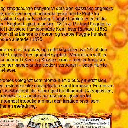
og smagshumle benytter vi dels den klassiske engelske
, dels den meget udbredte tyske humle Perle fra
Tyskland syd for Bamberg. Fuggle humlen er en af de
r i England, gjort populær i 1875 af Richard Fuggle fra
dt i det store humleområde Kent, hvor Richard i 1861
kom til at blande to frøarter og skabte Fuggle humlen,
ndlen allerede i 1875.
iden været populær, og i efterkrigstiden var 2/3 af den
le Fuggle, men grundet sygdom (Verticillium wilt) er
så udbredt i Kent og Sussex mere – men er trods sin
opulær mange andre steder i verdenen – også Humle
lehaver.
rdeles velegnet som aroma-humle bl.a. grundet stort
en æsteriske olie caryophyllen samt fermesen. Fermesen
ig insektpellent, der sikrer god holdbarhed. Caryophyllen,
kendes fra cannabis og rosmarin, giver en let
 nærmest træagtig aroma i den færdige bryg, som
cher en træfadning.