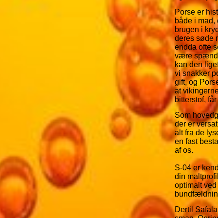
Porse er his
både i mad, 
brugen i kry
deres søde m
endda ofte 
være spænde
kan den lige
vi snakker p
gift, og Por
at vikingern
bitterstof, f
Som hovedgæ
der er versat
alt fra de ly
en fast best
af os.
S-04 er kend
din maltprof
optimalt ved
bundfældnin
Dertil Safal