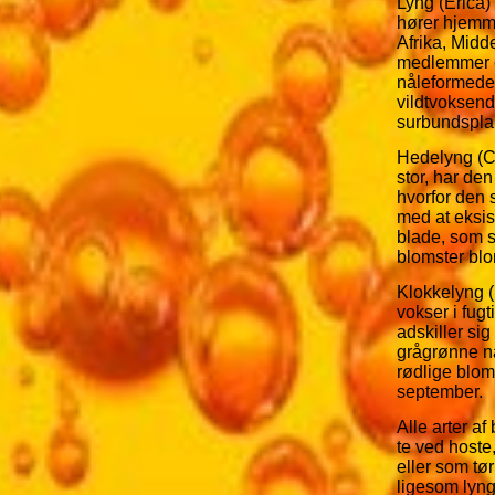
Lyng (Erica) 
hører hjemme
Afrika, Mid
medlemmer e
nåleformede 
vildtvoksend
surbundsplan
Hedelyng (Ca
stor, har den
hvorfor den s
med at eksi
blade, som s
blomster blom
Klokkelyng (
vokser i fugt
adskiller si
grågrønne nå
rødlige blom
september.
Alle arter a
te ved hoste
eller som tø
ligesom lyng