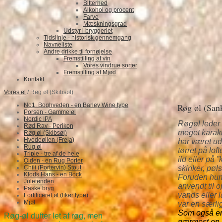
Bitterhed
Alkohol og procent
Farve
Mæskningsgrad
Udstyr i bryggeriet
Tidslinje - historisk gennemgang
Navneliste
Andre drikke til fornøjelse
Fremstilling af vin
Vores vindrue sorter
Fremstilling af Mjød
Kontakt
Vores øl
/ Røg øl (Skibsøl)
No1. Boghveden - en Barley Wine type
Røg øl (San
Porsen - Gammeløl
Nordic IPA
Røgøl leder 
Rød Rav - Perikon
meget karak
Røg øl (Skibsøl)
Hvedeøllen (Freja)
har været ud
Rug øl
tørret på lof
Triple - tre af de hele
ild eller på
Olden - en Rug Porter
Chili (Portervin) Stout
skinker, pøl
Klods Hans - en Bock
Foruden huml
Juletønden
anvendt til o
Påske bryg
vands eller 
Fortificeret øl (likør type)
Mjøl
var en særlig
Som også er 
Røg-øl dufter let af røg, men
nærmest en k