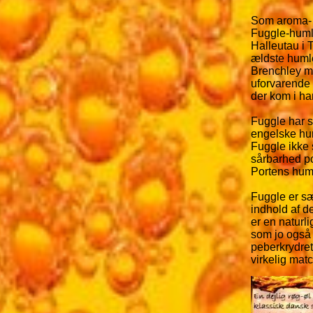
Som aroma- 
Fuggle-humle
Halleutau i 
ældste humle
Brenchley mi
uforvarende 
der kom i ha
Fuggle har s
engelske hum
Fuggle ikke 
sårbarhed p
Portens hum
Fuggle er sæ
indhold af d
er en naturl
som jo også 
peberkrydret
virkelig mat