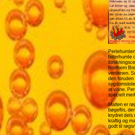
Perlehumlen
bitterhumle 
forskningsce
Northern Bre
verdenen. S
den foruden 
sygdomstole
at visne. Pe
specielt mer
Malten er rø
bøgeflis, der
krydret dels
kraftig og ma
godt til røg