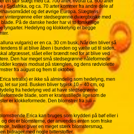
er en stor slægt med ca. 700 arter, hvoraf ca. 600 arter
 i Sydafrika, og ca. 70 arter kommer fra andre dele af
delhavsområdet og det øvrige Europa. Slægtens
r vintergrønne eller stedsegrønne dværgbuske med
blade. På de danske heder har vi to forskellige
e lyngarter. Hedelyng og klokkelyng er begge
ter.
lluna vulgaris) er en ca. 30 cm busk, Når den bliver så
 tendens til at blive åben i bunden og vælte ud til siden,
kal afgræsset, slået eller brændt ned for at blive ved
stere. Den har meget små stedsegrønne nåleformede
idder korsvis modsat på stænglen, og dens rødviolette
strer fra august og frem til oktober.
Erica tetralix) er ikke så almindelig som hedelyng, men
ig, let sur jord. Busken bliver typisk 10 – 40 cm, og
g tydelig fra hedelyng ved at have stedsegrønne
leformede blade, som er kransstillede ligesom de
ster er klokkeformede. Den blomstrer fra juli –
f blomstrende Erica kan bruges som krydderi på bøf eller i
, og det er blomsterne, der anvendes enten som friske
rrede, hvilket giver en meget stærk blomstersmag,
en bidrager med nogle bitterstoffer.