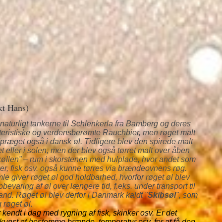
kt Hans)
naturligt tankerne til Schlenkerla fra Bamberg og deres
teristiske og verdensberømte Rauchbier, men røget malt
præget også i dansk øl. Tidligere blev den spirede malt
tet eller i solen, men der blev også tørret malt over åben
 ”køllen” – rum i skorstenen med hulplade, hvor andet som
ser, fisk osv. også kunne tørres via brændeovnens røg.
e giver røget øl god holdbarhed, hvorfor røget øl blev
pbevaring af øl over længere tid, f.eks. under transport til
land. Røget øl blev derfor i Danmark kaldt "
Skibsøl
", som
 røget øl.
kendt i dag med rygning af fisk, skinker osv. Er det
unst at bestemme brænde, temperatur osv. for at få den