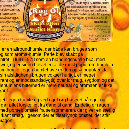
 er en allroundhumle, der både kan bruges som
og som aroma-humle. Perle blev skabt på
ntret i Hüll i 1978 som en blandingshumle bl.a. med
wer, og er siden blevet en af de mest populære humler i
om humle i egen humlehave er den også populær, da
sin alsidighed i brugen vokser hurtigt, er meget
rant og er modstandsdygtig over for mug, sygdom og det
rlehumlens bitterhed er mere neutral og aromaen er ikke
kant.
get i egen trumle og ved eget røg baseret på ege- og
 gør øllet forskelligt fra gang til gang. Endelig er røgen
 med porseblomster fra sensommeren, der giver en særlig
rkant smag, ligesom der er tilsat lyngblomster, der står
smagen.