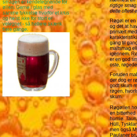
smagen er kendetegnende for
rigtige smag
øllen. Gerne i glas med
dette oftest
samme tykkelse hvorfor et krus
og helst ikke for stort er
Røgøl er en 
velegnet - så hellere skænk
og det at hav
flere gange.
primært med 
karakteristik
gang til gan
maltsmag ell
igennem. Røg
er en god sm
oste, røgede 
Foruden malt
der dog er r
godt skum me
røgen, hvorf
skum.
Røgøllen ho
en bitterhed
humle. Taurum
Hüll, Tysklan
men også Myr
Paulaner bru