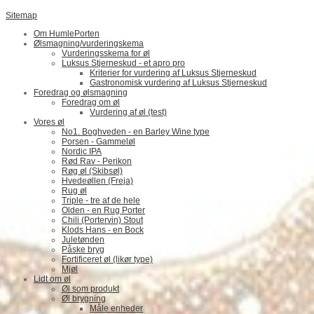
Sitemap
Om HumlePorten
Ølsmagning/vurderingskema
Vurderingsskema for øl
Luksus Stjerneskud - et apro pro
Kriterier for vurdering af Luksus Stjerneskud
Gastronomisk vurdering af Luksus Stjerneskud
Foredrag og ølsmagning
Foredrag om øl
Vurdering af øl (test)
Vores øl
No1. Boghveden - en Barley Wine type
Porsen - Gammeløl
Nordic IPA
Rød Rav - Perikon
Røg øl (Skibsøl)
Hvedeøllen (Freja)
Rug øl
Triple - tre af de hele
Olden - en Rug Porter
Chili (Portervin) Stout
Klods Hans - en Bock
Juletønden
Påske bryg
Fortificeret øl (likør type)
Mjøl
Lidt om øl
Øl som produkt
Øl brygning
Måle enheder