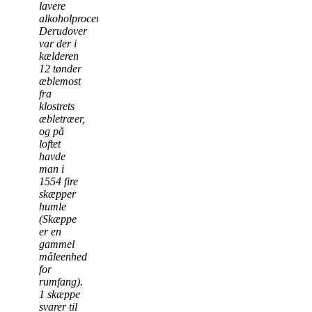
lavere
alkoholprocent.
Derudover
var der i
kælderen
12 tønder
æblemost
fra
klostrets
æbletræer,
og på
loftet
havde
man i
1554 fire
skæpper
humle
(Skæppe
er en
gammel
måleenhed
for
rumfang).
1 skæppe
svarer til