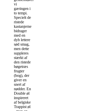
vi
gæringen i
to tempi.
Specielt de
ristede
kastanjerne
bidrager
med en
dyb lettere
sød smag,
men dette
suppleres
stærkt af
den ristede
bøgetræs
frugter
(bog), der
giver en
snert af
nødder. En
Double øl
inspireret
af belgiske
Trappist øl