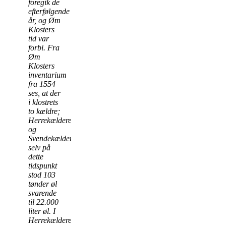
foregik de
efterfølgende
år, og Øm
Klosters
tid var
forbi. Fra
Øm
Klosters
inventarium
fra 1554
ses, at der
i klostrets
to kældre;
Herrekælderen
og
Svendekælderen,
selv på
dette
tidspunkt
stod 103
tønder øl
svarende
til 22.000
liter øl. I
Herrekælderen