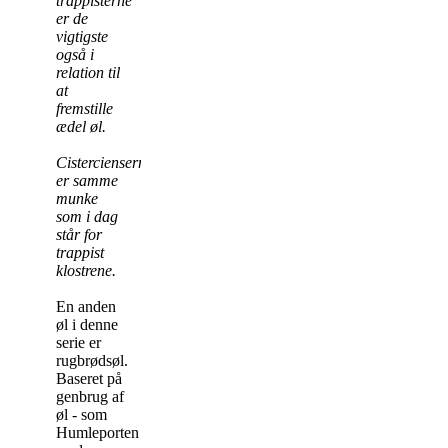
trappisterne
er de
vigtigste
også i
relation til
at
fremstille
ædel øl.
Cisterciensermunkene
er samme
munke
som i dag
står for
trappist
klostrene.
En anden
øl i denne
serie er
rugbrødsøl.
Baseret på
genbrug af
øl - som
Humleporten