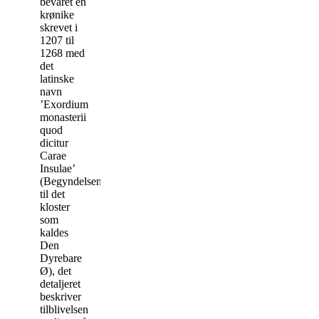
bevaret en
krønike
skrevet i
1207 til
1268 med
det
latinske
navn
’Exordium
monasterii
quod
dicitur
Carae
Insulae’
(Begyndelsen
til det
kloster
som
kaldes
Den
Dyrebare
Ø), det
detaljeret
beskriver
tilblivelsen