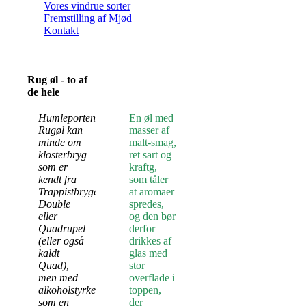
Vores vindrue sorter
Fremstilling af Mjød
Kontakt
Rug øl - to af
de hele
Humleportens
En øl med
Rugøl kan
masser af
minde om
malt-smag,
klosterbryg
ret sart og
som er
kraftg,
kendt fra
som tåler
Trappistbryggeriernes
at aromaer
Double
spredes,
eller
og den bør
Quadrupel
derfor
(eller også
drikkes af
kaldt
glas med
Quad),
stor
men med
overflade i
alkoholstyrke
toppen,
som en
der