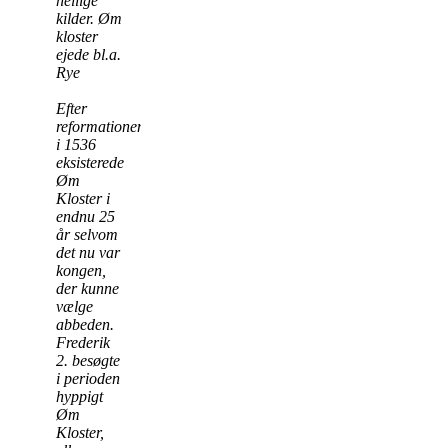
hellige
kilder. Øm
kloster
ejede bl.a.
Rye
Efter
reformationen
i 1536
eksisterede
Øm
Kloster i
endnu 25
år selvom
det nu var
kongen,
der kunne
vælge
abbeden.
Frederik
2. besøgte
i perioden
hyppigt
Øm
Kloster,