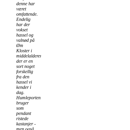
denne har
været
omfattende.
Endelig
har der
vokset
hassel og
valnød på
Øm
Kloster i
middelalderen,
der er en
sort noget
forskellig
fra den
hassel vi
kender i
dag.
Humleporten
bruger
som
pendant
ristede
kastanjer -
men også