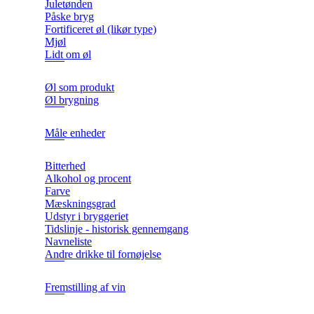
Juletønden
Påske bryg
Fortificeret øl (likør type)
Mjøl
Lidt om øl
Øl som produkt
Øl brygning
Måle enheder
Bitterhed
Alkohol og procent
Farve
Mæskningsgrad
Udstyr i bryggeriet
Tidslinje - historisk gennemgang
Navneliste
Andre drikke til fornøjelse
Fremstilling af vin