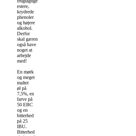
frugtagtige
estere,
krydrede
phenoler
og højere
alkohol.
Derfor
skal gæren
også have
noget at
arbejde
med!
En mørk
og meget
maltet
øl på
7,5%, en
farve på
50 EBC
og en
bitterhed
på 25
IBU.
Bitterhed