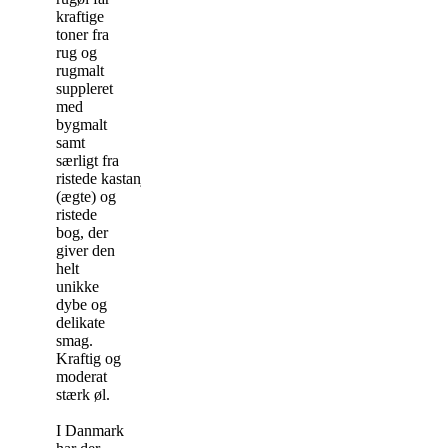
kraftige
toner fra
rug og
rugmalt
suppleret
med
bygmalt
samt
særligt fra
ristede kastanjer
(ægte) og
ristede
bog, der
giver den
helt
unikke
dybe og
delikate
smag.
Kraftig og
moderat
stærk øl.
I Danmark