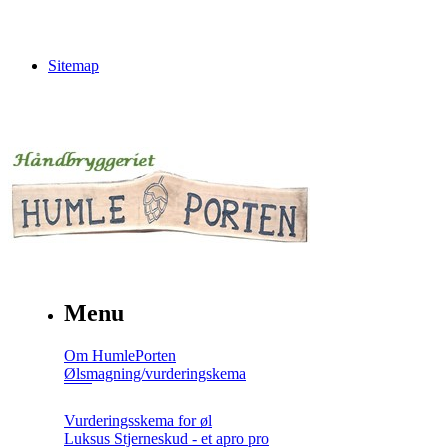
Sitemap
Menu
Om HumlePorten
Ølsmagning/vurderingskema
Vurderingsskema for øl
Luksus Stjerneskud - et apro pro