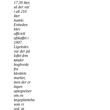
17,39 liter,
så der var
i alt 210
liter
humle.
Enheden
blev
officielt
afskaffet i
1907.
Ligeledes
var der på
loftet fem
tønder
boghvede
fra
klostrets
marker,
men der er
ingen
optegnelser
om en
lægeplantehave,
som vi
ved, at