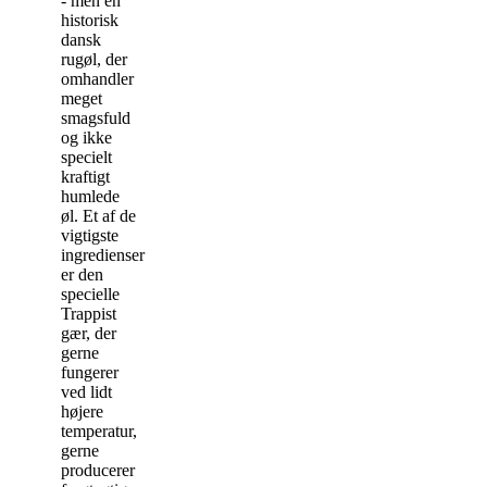
- men en
historisk
dansk
rugøl, der
omhandler
meget
smagsfuld
og ikke
specielt
kraftigt
humlede
øl. Et af de
vigtigste
ingredienser
er den
specielle
Trappist
gær, der
gerne
fungerer
ved lidt
højere
temperatur,
gerne
producerer