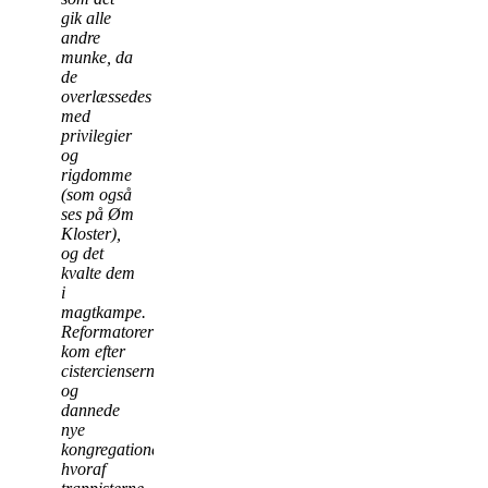
gik alle
andre
munke, da
de
overlæssedes
med
privilegier
og
rigdomme
(som også
ses på Øm
Kloster),
og det
kvalte dem
i
magtkampe.
Reformatorer
kom efter
cistercienserne
og
dannede
nye
kongregationer,
hvoraf