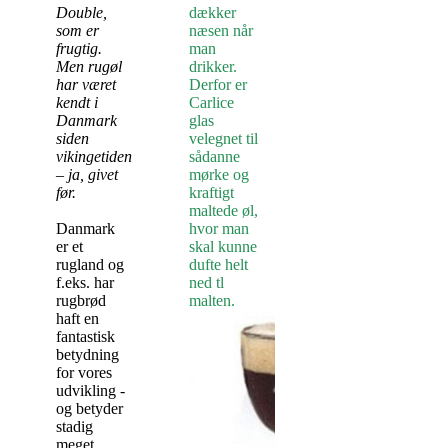
Double,
dækker
som er
næsen når
frugtig.
man
Men rugøl
drikker.
har været
Derfor er
kendt i
Carlice
Danmark
glas
siden
velegnet til
vikingetiden
sådanne
– ja, givet
mørke og
før.
kraftigt
maltede øl,
Danmark
hvor man
er et
skal kunne
rugland og
dufte helt
f.eks. har
ned tl
rugbrød
malten.
haft en
fantastisk
betydning
for vores
udvikling -
og betyder
stadig
meget.