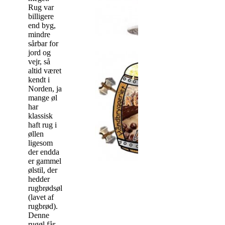
Rug var
billigere
end byg,
mindre
sårbar for
jord og
vejr, så
altid været
kendt i
Norden, ja
mange øl
har
klassisk
haft rug i
øllen
ligesom
der endda
er gammel
ølstil, der
hedder
rugbrødsøl
(lavet af
rugbrød).
Denne
rugøl får