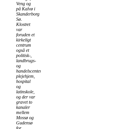
Veng og
på Kalvø i
Skanderborg
Sø.
Klostret
var
foruden et
kirkeligt
centrum
også et
politisk-,
landbrugs-
og
handelscenter,
plejehjem,
hospital
og
latinskole,
og der var
gravet to
kanaler
mellem
Mossø og
Gudensø
for