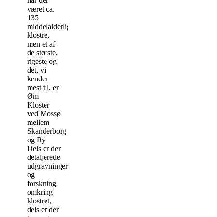
har der
været ca.
135
middelalderlige
klostre,
men et af
de største,
rigeste og
det, vi
kender
mest til, er
Øm
Kloster
ved Mossø
mellem
Skanderborg
og Ry.
Dels er der
detaljerede
udgravninger
og
forskning
omkring
klostret,
dels er der