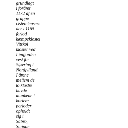
grundlagt
i foråret
1172 af en
gruppe
cisterciensermunke,
der i 1165
forlod
kæmpeklosteret
Vitskøl
kloster ved
Limfjorden
vest for
Støvring i
Nordjylland.
I årene
mellem de
to klostre
havde
munkene i
kortere
perioder
opholdt
sig i
Sabro,
Sminge,