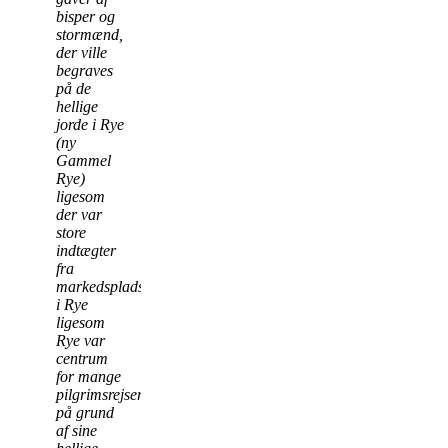
bisper og
stormænd,
der ville
begraves
på de
hellige
jorde i Rye
(ny
Gammel
Rye)
ligesom
der var
store
indtægter
fra
markedspladsen
i Rye
ligesom
Rye var
centrum
for mange
pilgrimsrejser
på grund
af sine