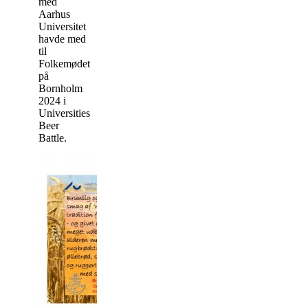
med
Aarhus
Universitet
havde med
til
Folkemødet
på
Bornholm
2024 i
Universities
Beer
Battle.