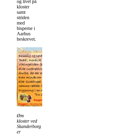
og livet på
kloster
samt
striden
med
bisperne i
Aarhus
beskrevet.
Øm
kloster ved
Skanderborg
er