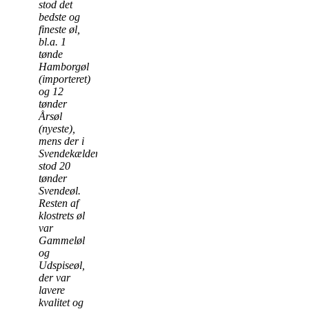
stod det
bedste og
fineste øl,
bl.a. 1
tønde
Hamborgøl
(importeret)
og 12
tønder
Årsøl
(nyeste),
mens der i
Svendekælderen
stod 20
tønder
Svendeøl.
Resten af
klostrets øl
var
Gammeløl
og
Udspiseøl,
der var
lavere
kvalitet og