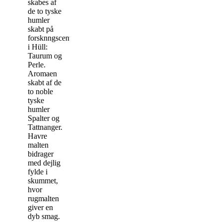
skabes af
de to tyske
humler
skabt på
forsknngscentret
i Hüll:
Taurum og
Perle.
Aromaen
skabt af de
to noble
tyske
humler
Spalter og
Tattnanger.
Havre
malten
bidrager
med dejlig
fylde i
skummet,
hvor
rugmalten
giver en
dyb smag.