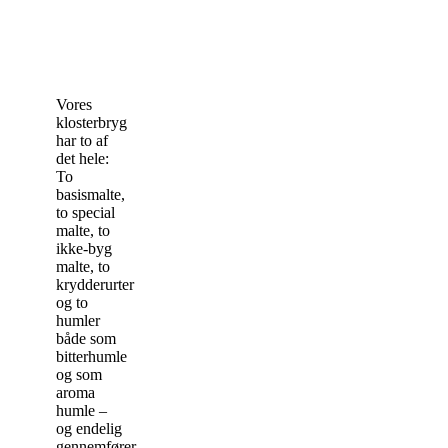
Vores
klosterbryg
har to af
det hele:
To
basismalte,
to special
malte, to
ikke-byg
malte, to
krydderurter
og to
humler
både som
bitterhumle
og som
aroma
humle –
og endelig
gennemfører