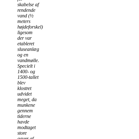
skabelse af
rendende
vand (½
meters
højdeforskel)
ligesom
der var
etableret
sluseanlæg
og en
vandmølle.
Specielt i
1400- og
1500-tallet
blev
klostret
udvidet
meget, da
munkene
gennem
tiderne
havde
modtaget
store
gaver af