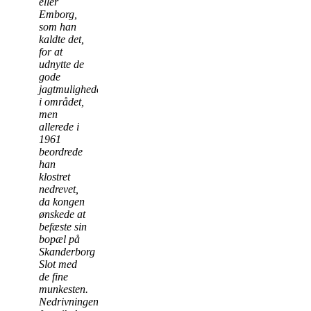
eller
Emborg,
som han
kaldte det,
for at
udnytte de
gode
jagtmuligheder
i området,
men
allerede i
1961
beordrede
han
klostret
nedrevet,
da kongen
ønskede at
befæste sin
bopæl på
Skanderborg
Slot med
de fine
munkesten.
Nedrivningen