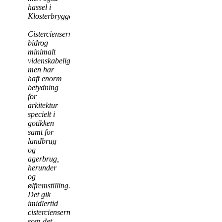
hassel i
Klosterbryggen.
Cisterciensernes
bidrog
minimalt
videnskabelig,
men har
haft enorm
betydning
for
arkitektur
specielt i
gotikken
samt for
landbrug
og
agerbrug,
herunder
og
ølfremstilling.
Det gik
imidlertid
cistercienserne
som det