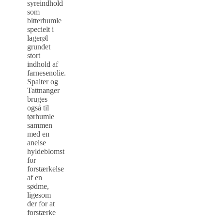
syreindhold
som
bitterhumle
specielt i
lagerøl
grundet
stort
indhold af
farnesenolie.
Spalter og
Tattnanger
bruges
også til
tørhumle
sammen
med en
anelse
hyldeblomst
for
forstærkelse
af en
sødme,
ligesom
der for at
forstærke