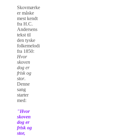
Skovmærke
er måske
mest kendt
fra H.C.
Andersens
tekst til
den tyske
folkemelodi
fra 1850:
Hvor
skoven
dog er
frisk og
stor
.
Denne
sang
starter
med:
”
Hvor
skoven
dog er
frisk og
stor,