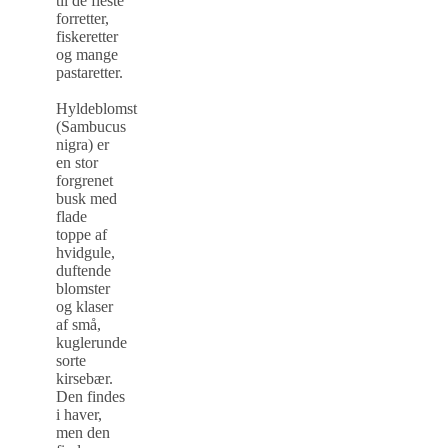
til de fleste
forretter,
fiskeretter
og mange
pastaretter.
Hyldeblomst
(Sambucus
nigra) er
en stor
forgrenet
busk med
flade
toppe af
hvidgule,
duftende
blomster
og klaser
af små,
kuglerunde
sorte
kirsebær.
Den findes
i haver,
men den