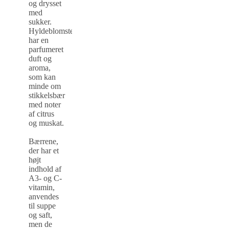
og drysset
med
sukker.
Hyldeblomsterne
har en
parfumeret
duft og
aroma,
som kan
minde om
stikkelsbær
med noter
af citrus
og muskat.
Bærrene,
der har et
højt
indhold af
A3- og C-
vitamin,
anvendes
til suppe
og saft,
men de