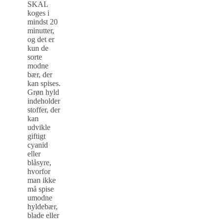
SKAL
koges i
mindst 20
minutter,
og det er
kun de
sorte
modne
bær, der
kan spises.
Grøn hyld
indeholder
stoffer, der
kan
udvikle
giftigt
cyanid
eller
blåsyre,
hvorfor
man ikke
må spise
umodne
hyldebær,
blade eller