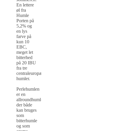
En lettere
øl fra
Humle
Porten på
5,2% og
en lys
farve på
kun 10
EBC,
meget let
bitterhed
på 20 IBU
fra tre
centraleuropæiske
humler.
Perlehumlen
er en
allroundhumle,
der både
kan bruges
som
bitterhumle
og som