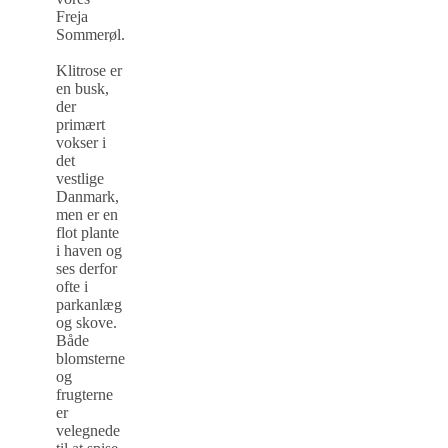
Freja
Sommerøl.
Klitrose er
en busk,
der
primært
vokser i
det
vestlige
Danmark,
men er en
flot plante
i haven og
ses derfor
ofte i
parkanlæg
og skove.
Både
blomsterne
og
frugterne
er
velegnede