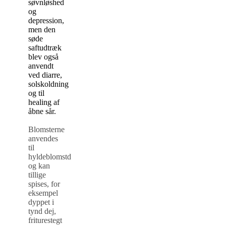
søvnløshed
og
depression,
men den
søde
saftudtræk
blev også
anvendt
ved diarre,
solskoldning
og til
healing af
åbne sår.
Blomsterne
anvendes
til
hyldeblomstdri
k
og kan
tillige
spises, for
eksempel
dyppet i
tynd dej,
friturestegt