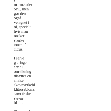
i
marmelader
osv., men
gør den
også
velegnet i
øl, specielt
hvis man
ønsker
stærke
toner af
citrus.
I selve
gæringen
efter 1.
omstikning
tilsættes en
anelse
skovmærkeblomst,
klitroseblomst
samt friske
stevia-
blade
.