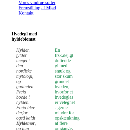
Vores vindrue sorter
Fremstilling af Mjød
Kontakt
Hvedeøl med
hyldeblomst
Hylden
En
fylder
frsk,dejlgt
meget i
duftende
den
øl med
nordiske
smuk og
mytologi,
stor skum
og
grundet
gudinden
hveden,
Freja
hvorfor et
boede i
hvedeglas
hylden.
er velegnet
Freja blev
- gerne
derfor
mindre for
også kaldt
opskænkning
Hyldemor
,
af flere
og hun
omgange
.