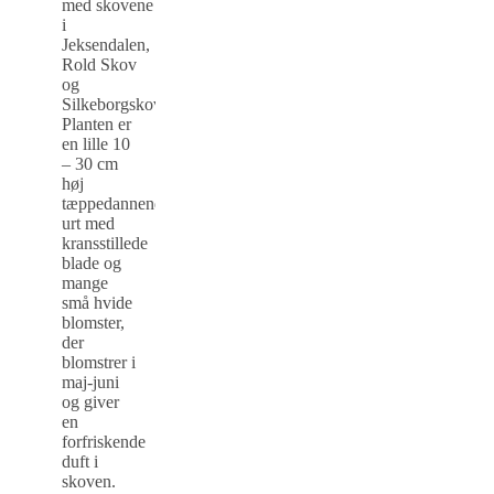
med skovene
i
Jeksendalen,
Rold Skov
og
Silkeborgskovene.
Planten er
en lille 10
– 30 cm
høj
tæppedannende
urt med
kransstillede
blade og
mange
små hvide
blomster,
der
blomstrer i
maj-juni
og giver
en
forfriskende
duft i
skoven.