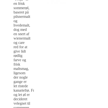
en frisk
sommerøl,
baseret på
pilsnermalt
og
hvedemalt,
dog med
en snert af
wienermalt
og care
red for at
give lidt
rødlig
farve og
frisk
maltsmag,
ligesom
der nogle
gange er
let ristede
kanariefrø.
Frisk
og let øl er
decideret
velegnet til
sommeren.