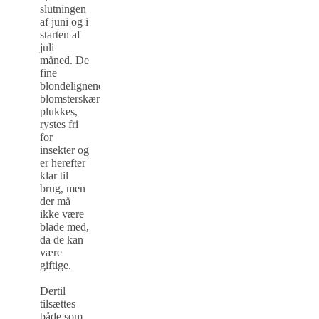
slutningen
af juni og i
starten af
juli
måned. De
fine
blondelignende
blomsterskærme
plukkes,
rystes fri
for
insekter og
er herefter
klar til
brug, men
der må
ikke være
blade med,
da de kan
være
giftige.
Dertil
tilsættes
både som