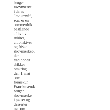
bruger
skovmærke
i deres
”
maitrank
”,
som er en
sommerdrik
bestående
af hvidvin,
sukker,
citronskiver
og friske
skovmærkeblade,
der
traditionelt
drikkes
omkring
den 1. maj
som
forårskur.
Franskmændene
bruger
skovmærke
i pølser og
desserter
og som