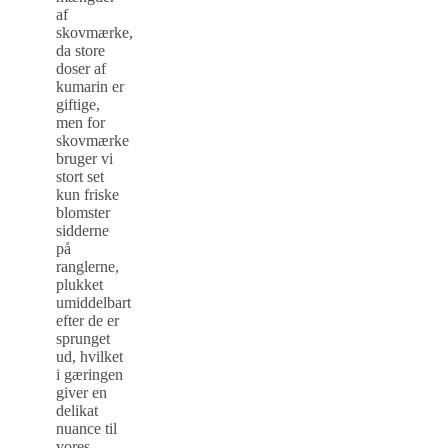
af
skovmærke,
da store
doser af
kumarin er
giftige,
men for
skovmærke
bruger vi
stort set
kun friske
blomster
sidderne
på
ranglerne,
plukket
umiddelbart
efter de er
sprunget
ud, hvilket
i gæringen
giver en
delikat
nuance til
vores