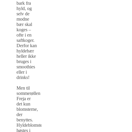
bark fra
hyld, og
selv de
modne
bær skal
koges –
ofte i en
saftkoger.
Derfor kan
hyldebær
heller ikke
bruges i
smoothies
eller i
drinks!
Men til
sommerøllen
Freja er
det kun
blomsterne,
der
benyttes.
Hyldeblomsterne
høstes i