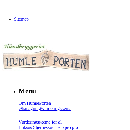
Sitemap
Menu
Om HumlePorten
Ølsmagning/vurderingskema
Vurderingsskema for øl
Luksus Stjerneskud - et apro pro