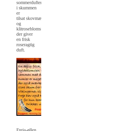
sommerduften
i skummen
er
tilsat skovmærke-
og
klitroseblomster,
der giver
en frisk
roseragtig
duft.
Freja-øllen