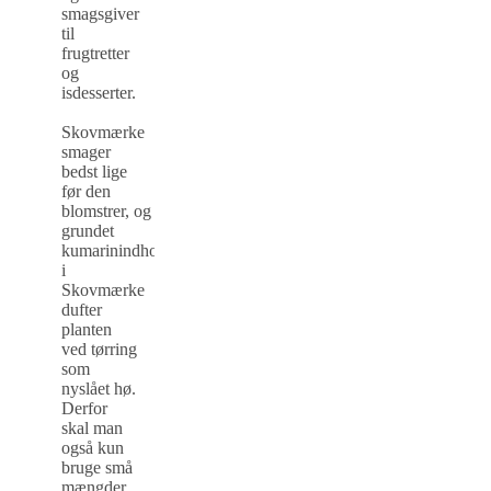
smagsgiver
til
frugtretter
og
isdesserter.
Skovmærke
smager
bedst lige
før den
blomstrer, og
grundet
kumarinindholdet
i
Skovmærke
dufter
planten
ved tørring
som
nyslået hø.
Derfor
skal man
også kun
bruge små
mængder