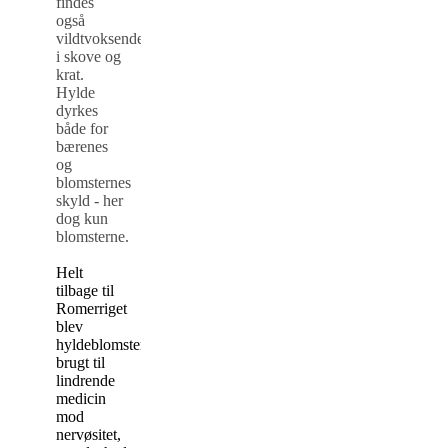
findes
også
vildtvoksende
i skove og
krat.
Hylde
dyrkes
både for
bærenes
og
blomsternes
skyld - her
dog kun
blomsterne.
Helt
tilbage til
Romerriget
blev
hyldeblomsten
brugt til
lindrende
medicin
mod
nervøsitet,