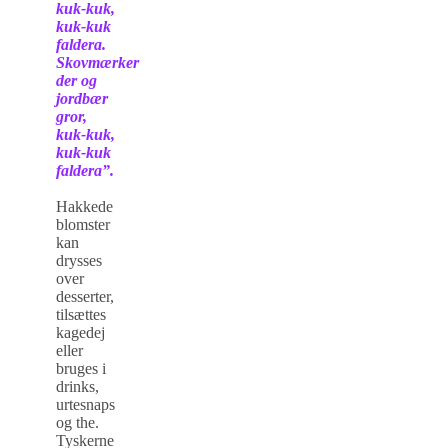
kuk-kuk,
kuk-kuk
faldera.
Skovmærker
der og
jordbær
gror,
k
uk-kuk,
kuk-kuk
faldera”.
Hakkede
blomster
kan
drysses
over
desserter,
tilsættes
kagedej
eller
bruges i
drinks,
urtesnaps
og the.
Tyskerne