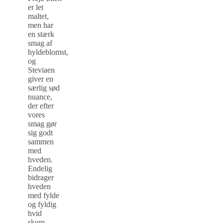
er let
maltet,
men har
en stærk
smag af
hyldeblomst,
og
Steviaen
giver en
særlig sød
nuance,
der efter
vores
smag gør
sig godt
sammen
med
hveden.
Endelig
bidrager
hveden
med fylde
og fyldig
hvid
skum,