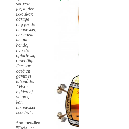
sørgede
for, at der
ikke skete
dårlige
ting for de
mennesker,
der boede
tæt på
hende,
hvis de
opførte sig
ordentligt.
Der var
også en
gammel
talemåde:
”Hvor
hylden ej
vil gro,
kan
mennesket
ikke bo”.
Sommerøllen
"Freja" er