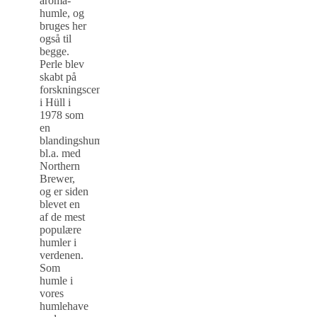
aroma-
humle, og
bruges her
også til
begge.
Perle blev
skabt på
forskningscentret
i Hüll i
1978 som
en
blandingshumle
bl.a. med
Northern
Brewer,
og er siden
blevet en
af de mest
populære
humler i
verdenen.
Som
humle i
vores
humlehave