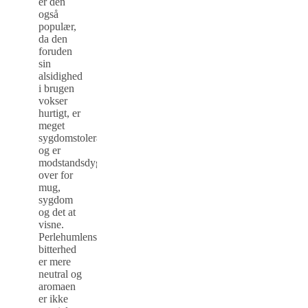
er den
også
populær,
da den
foruden
sin
alsidighed
i brugen
vokser
hurtigt, er
meget
sygdomstolerant
og er
modstandsdygtig
over for
mug,
sygdom
og det at
visne.
Perlehumlens
bitterhed
er mere
neutral og
aromaen
er ikke