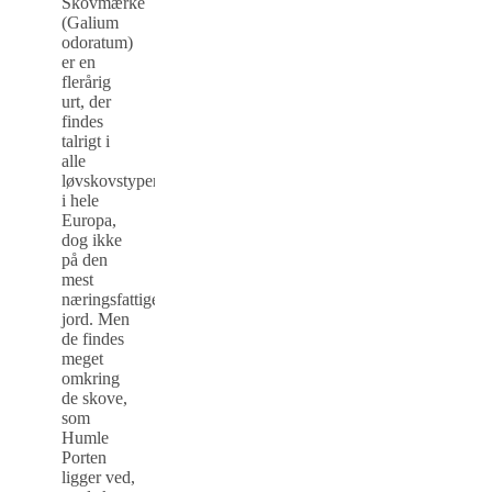
Skovmærke
(Galium
odoratum)
er en
flerårig
urt, der
findes
talrigt i
alle
løvskovstyper
i hele
Europa,
dog ikke
på den
mest
næringsfattige
jord. Men
de findes
meget
omkring
de skove,
som
Humle
Porten
ligger ved,