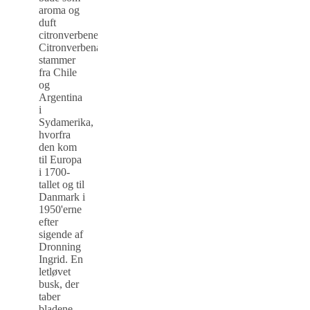
aroma og
duft
citronverbene.
Citronverbena
stammer
fra Chile
og
Argentina
i
Sydamerika,
hvorfra
den kom
til Europa
i 1700-
tallet og til
Danmark i
1950'erne
efter
sigende af
Dronning
Ingrid. En
letløvet
busk, der
taber
bladene