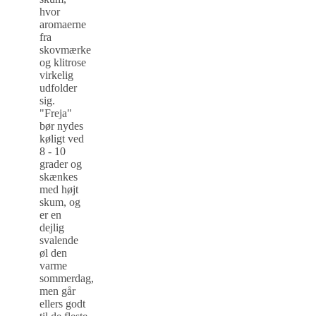
hvor
aromaerne
fra
skovmærke
og klitrose
virkelig
udfolder
sig.
"Freja"
bør nydes
køligt ved
8 - 10
grader og
skænkes
med højt
skum, og
er en
dejlig
svalende
øl den
varme
sommerdag,
men går
ellers godt