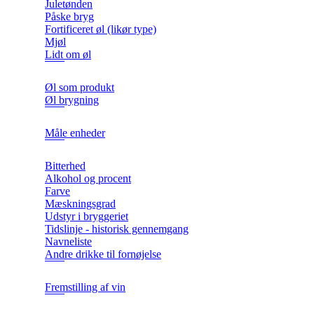
Juletønden
Påske bryg
Fortificeret øl (likør type)
Mjøl
Lidt om øl
Øl som produkt
Øl brygning
Måle enheder
Bitterhed
Alkohol og procent
Farve
Mæskningsgrad
Udstyr i bryggeriet
Tidslinje - historisk gennemgang
Navneliste
Andre drikke til fornøjelse
Fremstilling af vin